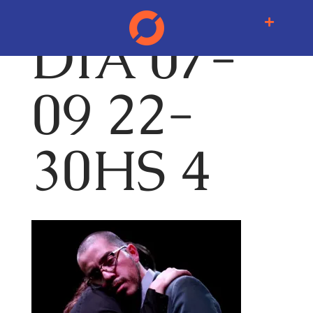
DIA 07-
09 22-
30HS 4