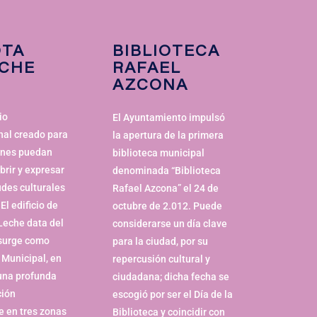
OTA
BIBLIOTECA
ECHE
RAFAEL
AZCONA
io
El Ayuntamiento impulsó
nal creado para
la apertura de la primera
enes puedan
biblioteca municipal
brir y expresar
denominada “Biblioteca
udes culturales
Rafael Azcona” el 24 de
 El edificio de
octubre de 2.012. Puede
Leche data del
considerarse un día clave
 surge como
para la ciudad, por su
 Municipal, en
repercusión cultural y
una profunda
ciudadana; dicha fecha se
ción
escogió por ser el Día de la
e en tres zonas
Biblioteca y coincidir con