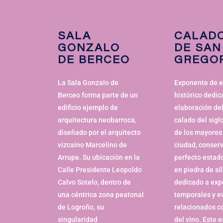
SALA
CALAD
GONZALO
DE SAN
DE BERCEO
GREGO
La Sala Gonzalo de
Exponente de 
Berceo forma parte de un
histórico dedic
edificio ejemplo de
elaboración del
arquitectura neobarroca,
calado del sigl
diseñado por el arquitecto
de los mayores 
vizcaíno Marcelino de
ciudad, conser
Arrupe. Su ubicación en la
perfecto estado
Calle Presidente Leopoldo
en piedra de sil
Calvo Sotelo, dentro de
dedicado a exp
una céntrica zona peatonal
temporales y e
de Logroño, su
relacionados c
singularidad
del vino. Este 