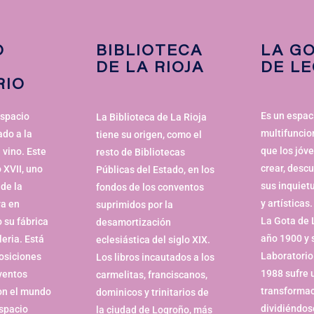
O
BIBLIOTECA
LA G
DE LA RIOJA
DE L
RIO
Es un espac
espacio
La Biblioteca de La Rioja
multifuncio
ado a la
tiene su origen, como el
que los jóv
 vino. Este
resto de Bibliotecas
crear, descu
o XVII, uno
Públicas del Estado, en los
sus inquiet
de la
fondos de los conventos
y artísticas.
va en
suprimidos por la
La Gota de 
 su fábrica
desamortización
año 1900 y
leria. Está
eclesiástica del siglo XIX.
Laboratorio
osiciones
Los libros incautados a los
1988 sufre 
ventos
carmelitas, franciscanos,
transforma
on el mundo
dominicos y trinitarios de
dividiéndos
espacio
la ciudad de Logroño, más