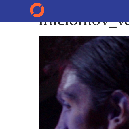
iniciomov_v
Reproductor
de
vídeo